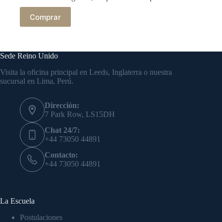
Comprar
Sede Reino Unido
Visita la oficina principal en Leeds, Inglaterra o nuestra
sucursal en Lima, Perú.
Dirección:
7 Park Row, LS15DH
Chat 24/7:
+44 73050 44891
Contacto:
+44 73050 44891
La Escuela
Postulaciones