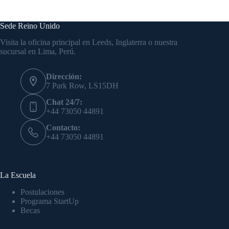
Sede Reino Unido
Visita la oficina principal en Leeds, Inglaterra o nuestra
sucursal en Lima, Perú.
Dirección:
7 Park Row, LS15DH
Chat 24/7:
+44 73050 44891
Contacto:
+44 73050 44891
La Escuela
Postulaciones
Programa StartUp
Becas