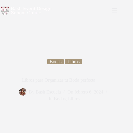
Bodas
Libros
Libros para Organizar tu Boda perfecta
By
Bash Escuela
On
febrero 6, 2024
In
Bodas
,
Libros