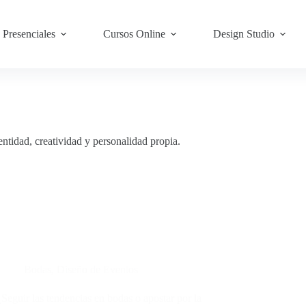
Presenciales
Cursos Online
Design Studio
entidad, creatividad y personalidad propia.
Bodas
,
Diseño de Eventos
¿Seguir las tendencias en bodas o apostar por la