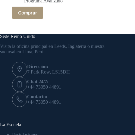
Programa Avanzado
Comprar
Sede Reino Unido
Visita la oficina principal en Leeds, Inglaterra o nuestra
sucursal en Lima, Perú.
Dirección:
7 Park Row, LS15DH
Chat 24/7:
+44 73050 44891
Contacto:
+44 73050 44891
La Escuela
Postulaciones