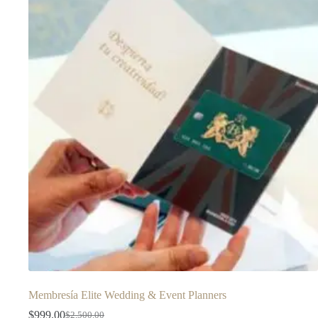
Membresía Elite Wedding & Event Planners
$
999.00
$
2,500.00